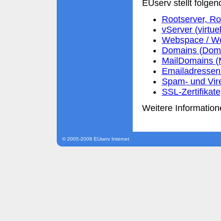
EUserv stellt folgen
Rootserver, Ro
vServer (virtue
Webspace / We
Domains (Domai
MailDomains (
Emailadressen 
Spam- und Vir
SSL-Zertifikate
Weitere Information
© 2005-2008 EUserv Internet